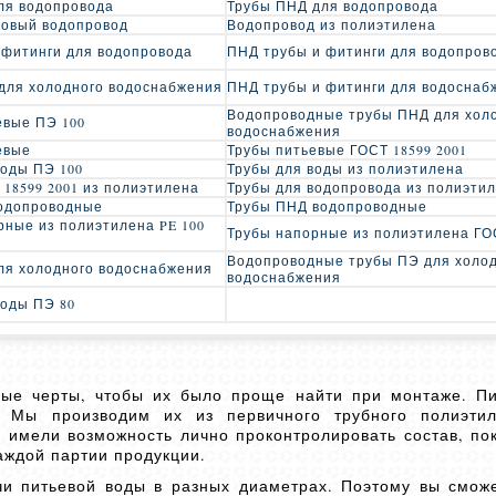
ля водопровода
Трубы ПНД для водопровода
овый водопровод
Водопровод из полиэтилена
 фитинги для водопровода
ПНД трубы и фитинги для водопров
для холодного водоснабжения
ПНД трубы и фитинги для водоснаб
Водопроводные трубы ПНД для хол
евые ПЭ 100
водоснабжения
евые
Трубы питьевые ГОСТ 18599 2001
воды ПЭ 100
Трубы для воды из полиэтилена
 18599 2001 из полиэтилена
Трубы для водопровода из полиэти
одопроводные
Трубы ПНД водопроводные
рные из полиэтилена PE 100
Трубы напорные из полиэтилена ГОС
Водопроводные трубы ПЭ для холо
ля холодного водоснабжения
водоснабжения
воды ПЭ 80
ные черты, чтобы их было проще найти при монтаже. П
 Мы производим их из первичного трубного полиэтил
ы имели возможность лично проконтролировать состав, п
аждой партии продукции.
чи питьевой воды в разных диаметрах. Поэтому вы смож