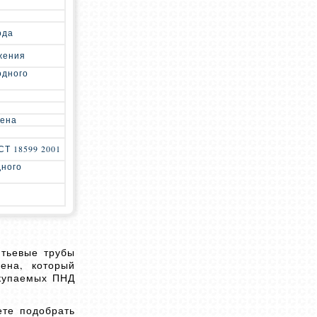
ода
жения
одного
лена
Т 18599 2001
дного
итьевые трубы
ена, который
окупаемых ПНД
ете подобрать