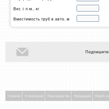
Вес 1 п.м., кг
Вместимость труб в авто, м
Подпишитес
Главная
О компании
Производство
Продукция
Прайс-л