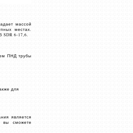
адает массой
упных местах.
 SDR 6-17,6.
аем ПНД трубы
акже для
ания является
ю вы сможете