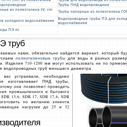
одопроводные
Трубы ПНД водопроводные
рные из полиэтилена PE 100
Трубы напорные из полиэтилена ГОС
Водопроводные трубы ПЭ для холо
ля холодного водоснабжения
водоснабжения
воды ПЭ 80
Э труб
каемых нами, обязательно найдется вариант, который бу
пускаем
полиэтиленовые трубы
для воды в разных размер
. Изделия 710-1200 мм могут использовать не по прямом
ля водопроводных труб меньшего диаметра.
 вас устраивали, необходимо
я изготавливает ПНД трубы,
этому они позволяют проводить
ания промышленного и бытового
 SDR 13,6, SDR 17, SDR 17,6, SDR
зготовить по желанию клиента
ивающие нагрузки до 25 и 32
изводителя