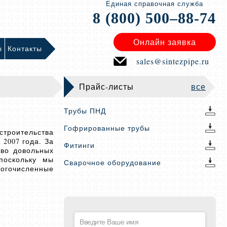
Единая справочная служба
8 (800) 500–88-74
Онлайн заявка
ы
Контакты
sales@sintezpipe.ru
Прайс-листы
все
Трубы ПНД
Гофрированные трубы
строительства
2007 года. За
Фитинги
тво довольных
поскольку мы
Сварочное оборудование
огочисленные