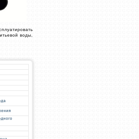
сплуатировать
итьевой воды,
ода
жения
одного
лена