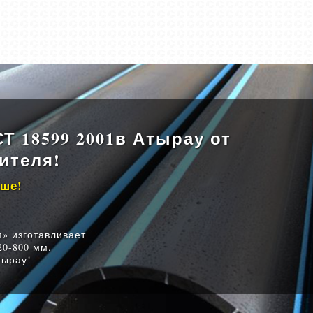
Т 18599 2001в Атырау от
ителя!
ыше!
» изготавливает
0-800 мм.
тырау!