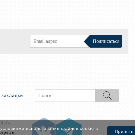
 закладки
88-74
 условиями использования файлов cookie в
pipe.ru
Принять