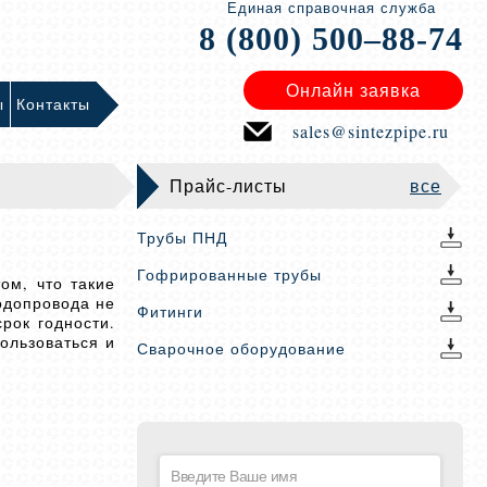
Единая справочная служба
8 (800) 500–88-74
Онлайн заявка
ы
Контакты
sales@sintezpipe.ru
Прайс-листы
все
Трубы ПНД
Гофрированные трубы
ом, что такие
одопровода не
Фитинги
рок годности.
ользоваться и
Сварочное оборудование