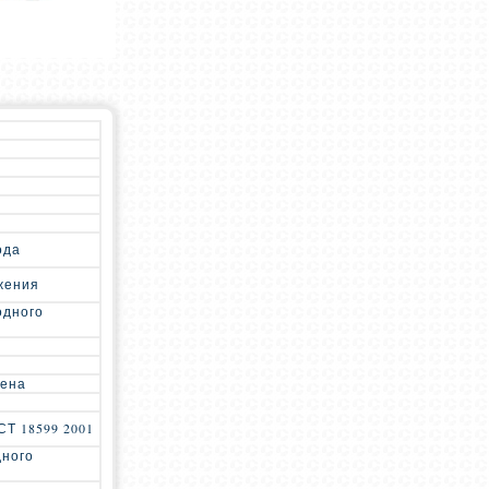
ода
жения
одного
лена
Т 18599 2001
дного