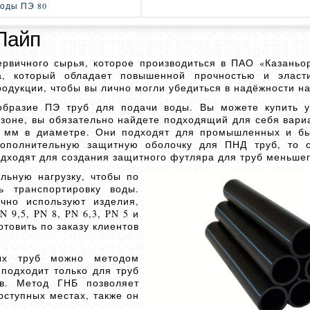
воды ПЭ 80
Пайп
рвичного сырья, которое производиться в ПАО «Казаньор
ва, который обладает повышенной прочностью и эласт
родукции, чтобы вы лично могли убедиться в надёжности н
бразие ПЭ труб для подачи воды. Вы можете купить у
азоне, вы обязательно найдете подходящий для себя вари
0 мм в диаметре. Они подходят для промышленных и бы
дополнительную защитную оболочку для ПНД труб, то 
одходят для создания защитного футляра для труб меньше
льную нагрузку, чтобы по
 транспортировку воды.
чно используют изделия,
 9,5, PN 8, PN 6,3, PN 5 и
отовить по заказу клиентов
ных труб можно методом
 подходит только для труб
в. Метод ГНБ позволяет
оступных местах, также он