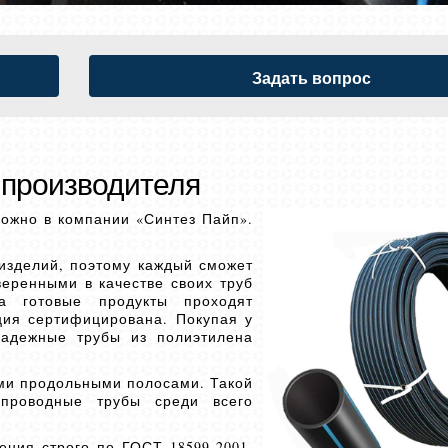
Задать вопрос
 производителя
ожно в компании «Синтез Пайп».
изделий, поэтому каждый сможет
еренными в качестве своих труб
а готовые продукты проходят
ция сертифицирована. Покупая у
надежные трубы из полиэтилена
ими продольными полосами. Такой
опроводные трубы среди всего
ния строго по ГОСТ 18599-2001.