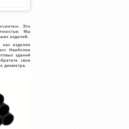
гсинтез». Это
ичностью. Мы
аших изделий.
 нас изделия
ант. Наиболее
товых зданий
обратите свое
го диаметра.