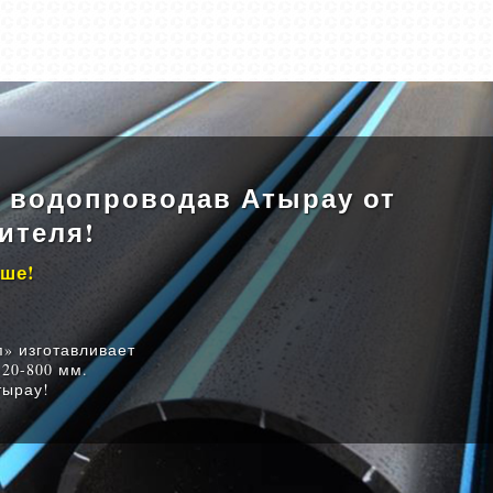
я водопроводав Атырау от
ителя!
ыше!
» изготавливает
20-800 мм.
тырау!