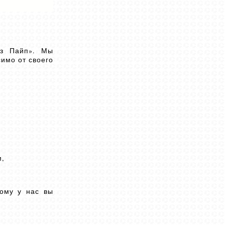
ез Пайп». Мы
симо от своего
м,
ому у нас вы