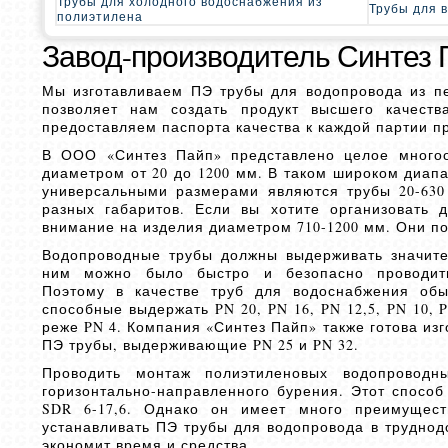
Трубы для холодного водоснабжения из
Трубы для 
полиэтилена
Завод-производитель Синтез 
Мы изготавливаем ПЭ трубы для водопровода из пе
позволяет нам создать продукт высшего качест
предоставляем паспорта качества к каждой партии п
В ООО «Синтез Пайп» представлено целое многоо
диаметром от 20 до 1200 мм. В таком широком диап
универсальными размерами являются трубы 20-63
разных габаритов. Если вы хотите организовать 
внимание на изделия диаметром 710-1200 мм. Они п
Водопроводные трубы должны выдерживать значите
ним можно было быстро и безопасно проводить
Поэтому в качестве труб для водоснабжения обы
способные выдержать PN 20, PN 16, PN 12,5, PN 10, PN
реже PN 4. Компания «Синтез Пайп» также готова изг
ПЭ трубы, выдерживающие PN 25 и PN 32.
Проводить монтаж полиэтиленовых водопровод
горизонтально-направленного бурения. Этот способ
SDR 6-17,6. Однако он имеет много преимущест
устанавливать ПЭ трубы для водопровода в труднод
экономит время и средства.