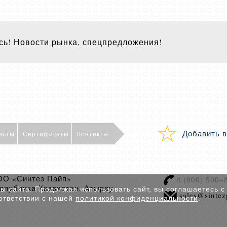
ь! Новости рынка, спецпредложения!
Добавить в
исты
Сертификаты
Контакты
О «Синтез Пайп»
8 (800) 500–
спублика Казахстан, Атырау
 сайта. Продолжая использовать сайт, вы соглашаетесь с
sales@sintez
ответствии с нашей
политикой конфиденциальности
.