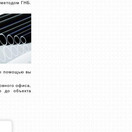
 методом ГНБ.
го помощью вы
ловного офиса,
о до объекта