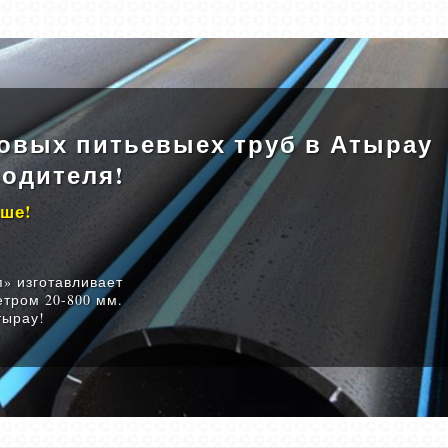
овых питьевыех труб в Атырау
водителя!
ыше!
» изготавливает
тром 20-800 мм.
тырау!