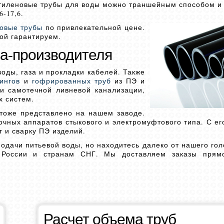
этиленовые трубы для воды можно траншейным способом и
-17,6.
овые трубы
по привлекательной цене.
ой гарантируем.
а-производителя
оды, газа и прокладки кабелей. Также
ингов
и
гофрированных труб
из ПЭ и
и самотечной ливневой канализации,
х систем.
тоже представлено на нашем заводе.
чных аппаратов стыкового и электромуфтового типа. С е
 и сварку ПЭ изделий.
подачи питьевой воды, но находитесь далеко от нашего го
м России и странам СНГ. Мы доставляем заказы прям
Расчет объема труб