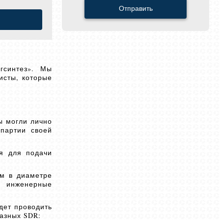
Отправить
гсинтез». Мы
исты, которые
ы могли лично
 партии своей
я для подачи
мм в диаметре
и инженерные
дет проводить
разных SDR: