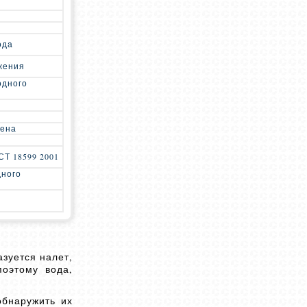
ода
жения
одного
лена
Т 18599 2001
дного
азуется налет,
поэтому вода,
обнаружить их