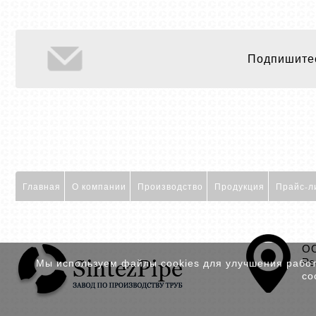
Подпишитес
Главная
О компании
Производство
Продукция
Прайс-л
ОО
Ре
Мы используем файлы cookies для улучшения работы
со