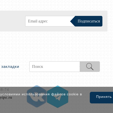
 закладки
88-74
 условиями использования файлов cookie в
pipe.ru
Принять