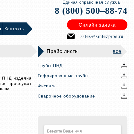
Единая справочная служба
8 (800) 500–88-74
Онлайн заявка
ы
Контакты
sales@sintezpipe.ru
Прайс-листы
все
Трубы ПНД
Гофрированные трубы
м ПНД изделия
лия прослужат
Фитинги
льше.
Сварочное оборудование