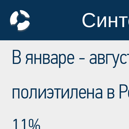
Синт
В январе - авгус
полиэтилена в Р
11%