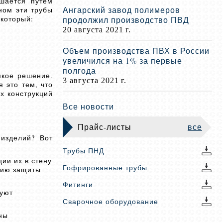
ешается путем
Ангарский завод полимеров
ном эти трубы
 который:
продолжил производство ПВД
20 августа 2021 г.
Объем производства ПВХ в России
увеличился на 1% за первые
полгода
мкое решение.
3 августа 2021 г.
 это тем, что
х конструкций
Все новости
Прайс-листы
все
 изделий? Вот
Трубы ПНД
ии их в стену
Гофрированные трубы
цию защиты
Фитинги
буют
Сварочное оборудование
ны