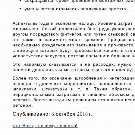
сокращаются сроки проведения монтажных рабо
уменьшается стоимость реализации проекта.
Аспекты выгоды и экономии налицо. Уровень затрат 
минимален. Легкий полиэтилен без труда укладывае
другом посредством фитингов или путем стыковой св
что также не занимает много времени. Процесс шт
необходимо дождаться его застывания и произвести
с помощью которых будут прорезаться каналы в стен
человеческих ресурсов, потерю времени и большое к
Это напрямую сказывается и на расходах: нужно 
понести дополнительные затраты, взяв его в аренду)
Более того, по окончании штробления и интеграции
очереди отделочные мероприятия, направленные 
шпаклевки, штукатурки и т. п. Таким образом
нерациональными затратами и лишним объемом доп
аспекте, более выгодным решением становится испо
бетоном.
Опубликовано: 6 октября 2016 г.
<<< Назад к списку новостей