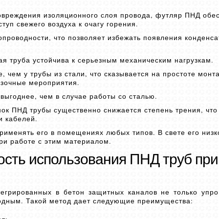
повреждения изоляционного слоя провода, футляр ПНД обе
ступ свежего воздуха к очагу горения.
проводности, что позволяет избежать появления конденса
я труба устойчива к серьезным механическим нагрузкам.
, чем у трубы из стали, что сказывается на простоте монт
рузочные мероприятия.
выгоднее, чем в случае работы со сталью.
нок ПНД трубы существенно снижается степень трения, что
и кабелей.
рименять его в помещениях любых типов. В свете его низк
при работе с этим материалом.
сть использования ПНД труб при
тегрированных в бетон защитных каналов не только упр
годным. Такой метод дает следующие преимущества: