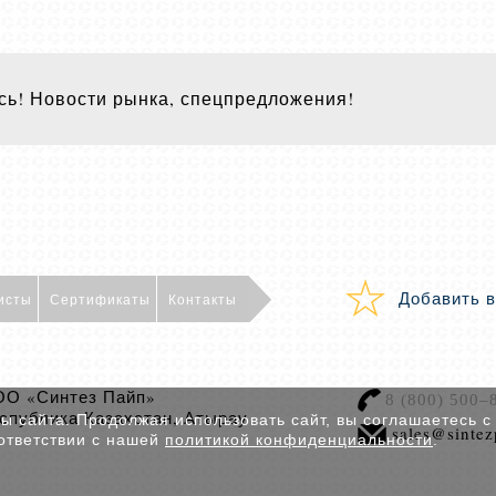
ь! Новости рынка, спецпредложения!
Добавить в
исты
Сертификаты
Контакты
О «Синтез Пайп»
8 (800) 500–
спублика Казахстан, Атырау
 сайта. Продолжая использовать сайт, вы соглашаетесь с
sales@sintez
ответствии с нашей
политикой конфиденциальности
.