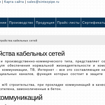
я
|
Карта сайта
|
sales@sintezpipe.ru
ании
Производство
Продукция
Прайс-листы
Сертификат
тройства кабельных сетей
йства кабельных сетей
и производственно-коммерческого типа, представляет с
 для обеспечения нормальной жизнедеятельности и ком
е коммуникации, ТВ, Интернет – все это составляющие н
ециальных каналов, функция которых состоит в защите
 ж/б строительства, при прокладке коммуникаций в каче
этилена, замоноличенные в бетон.
 коммуникаций