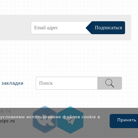
 закладки
88-74
 условиями использования файлов cookie в
pipe.ru
Принять