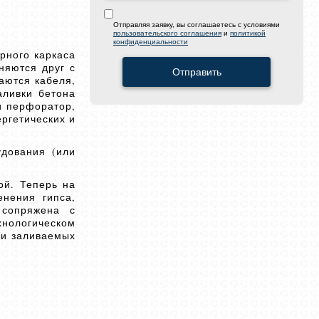
Отправляя заявку, вы соглашаетесь с условиями
пользовательского соглашения
и
политикой
конфиденциальности
рного каркаса
няются друг с
Отправить
аются кабеля,
аливки бетона
и перфоратор,
ргетических и
удования (или
ой. Теперь на
нения гипса,
 сопряжена с
хнологическом
ии заливаемых