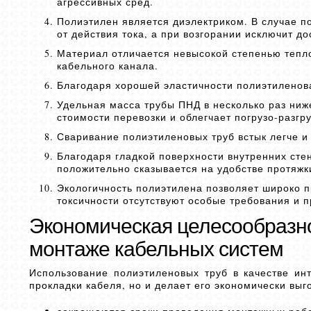
агрессивных сред.
Полиэтилен является диэлектриком. В случае 
от действия тока, а при возгорании исключит до
Материал отличается невысокой степенью тепло
кабельного канала.
Благодаря хорошей эластичности полиэтиленова
Удельная масса трубы ПНД в несколько раз ниже
стоимости перевозки и облегчает погрузо-разг
Сваривание полиэтиленовых труб встык легче и 
Благодаря гладкой поверхности внутренних сте
положительно сказывается на удобстве протяжк
Экологичность полиэтилена позволяет широко п
токсичности отсутствуют особые требования и 
Экономическая целесообразно
монтаже кабельных систем
Использование полиэтиленовых труб в качестве ин
прокладки кабеля, но и делает его экономически вы