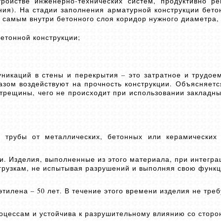
ройстве инженерно-технических систем, продуктивно р
ния). На стадии заполнения арматурной конструкции бето
 самым внутри бетонного слоя коридор нужного диаметра,
бетонной конструкции;
никаций в стены и перекрытия – это затратное и трудое
зом воздействуют на прочность конструкции. Объясняется
трещины, чего не происходит при использовании закладны
 трубы от металлических, бетонных или керамических
. Изделия, выполненные из этого материала, при интеграц
нагрузкам, не испытывая разрушений и выполняя свою функ
тилена – 50 лет. В течение этого времени изделия не тре
оцессам и устойчива к разрушительному влиянию со сторо