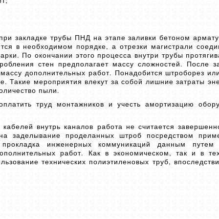
т;
при закладке трубы ПНД на этапе заливки бетоном армату
тся в необходимом порядке, а отрезки магистрали соеди
арки. По окончании этого процесса внутри трубы протягив
робления стен предполагает массу сложностей. После з
 массу дополнительных работ. Понадобится штроборез ил
е. Такие мероприятия влекут за собой лишние затраты эне
оличество пыли.
оплатить труд монтажников и учесть амортизацию обор
.
 кабелей внутрь каналов работа не считается завершенн
на заделывание проделанных штроб посредством приме
, прокладка инженерных коммуникаций данным путем
олнительных работ. Как в экономическом, так и в те
льзование технических полиэтиленовых труб, впоследств