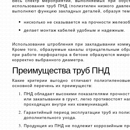
Весь спектр мероприятий, выполняемых при обуст
использования труб ПНД (полиэтилен низкого давле
выполняют функцию закладных деталей, образуя тем
нисколько не сказывается на прочности железо
делает монтаж кабелей удобным и надежным.
Использование штробления при закладывании комму
Кроме того, образуемые каналы отрицательным обра
при работе перфоратора в бетоне образуются микро
корректно выбранного диаметра.
Преимущества труб ПНД
Какие критерии выгодно отличают полиэтиленовые
основной перечень их преимуществ:
ПНД обладает высокими показателями прочности
или закапывании в грунт, легко противостоят 
проходящих внутри них коммуникаций.
Гарантийный период эксплуатации труб из полиэ
дополнительного ухода.
Продукция из ПНД не подлежит коррозийным пр