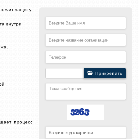
спечит защиту
та внутри
ажа,
Прикрепить
ой
ощает процесс