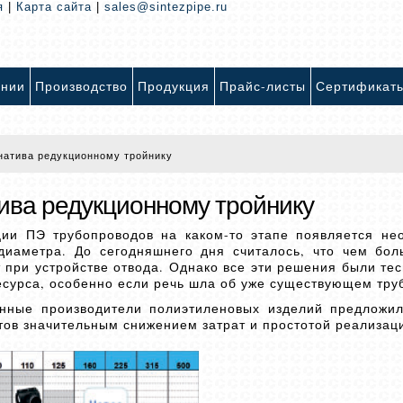
я
|
Карта сайта
|
sales@sintezpipe.ru
ании
Производство
Продукция
Прайс-листы
Сертификат
натива редукционному тройнику
ива редукционному тройнику
ации ПЭ трубопроводов на каком-то этапе появляется не
диаметра. До сегодняшнего дня считалось, что чем бо
 при устройстве отвода. Однако все эти решения были те
есурса, особенно если речь шла об уже существующем тру
енные производители полиэтиленовых изделий предложи
ов значительным снижением затрат и простотой реализац