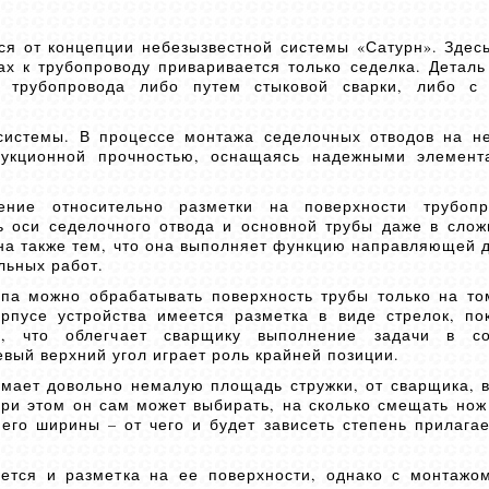
я от концепции небезызвестной системы «Сатурн». Здесь
ах к трубопроводу приваривается только седелка. Деталь
ю трубопровода либо путем стыковой сварки, либо с
истемы. В процессе монтажа седелочных отводов на н
трукционной прочностью, оснащаясь надежными элемент
ение относительно разметки на поверхности трубопр
ь оси седелочного отвода и основной трубы даже в слож
на также тем, что она выполняет функцию направляющей д
льных работ.
па можно обрабатывать поверхность трубы только на том
орпусе устройства имеется разметка в виде стрелок, п
, что облегчает сварщику выполнение задачи в со
вый верхний угол играет роль крайней позиции.
имает довольно немалую площадь стружки, от сварщика,
При этом он сам может выбирать, на сколько смещать нож
 его ширины – от чего и будет зависеть степень прилага
тся и разметка на ее поверхности, однако с монтажо