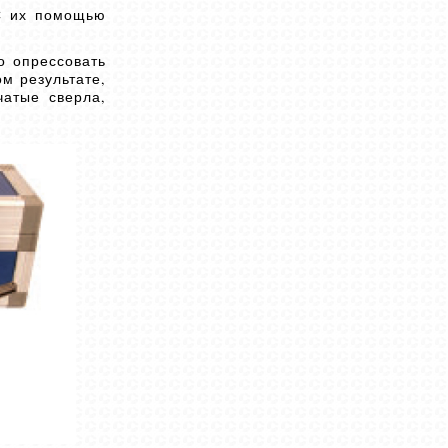
С их помощью
о опрессовать
м результате,
чатые сверла,