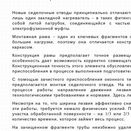
Новые седелочные отводы принципиально отличаютс
лишь один закладной нагреватель – в таких фитинг
собой литой патрубок, соединяющийся с часть
электрофузионной муфты.
Монтажная рама – один из ключевых фрагментов с
большие нагрузки, поэтому она отличается конс
каркасом.
Конструкция рамы предполагает точное размещ
особенность дает возможность корректно совмещат
Конструкционная точность этого элемента обусловле
приспособления в процессе выполнения подготовите
С помощью зачистного приспособления оконного ти
предполагается монтаж седелочного отвода. На к
процессе работы направление движения лезвия
технологическими требованиями и нормами. Здесь ле
Несмотря на то, что ширина лезвия эффективно сн
эти работы, требуется немало физических усилий. 
участка обработанной поверхности – на 1/3 или 2/3
количество времени, которое займет весь процесс.
На зачищенном фрагменте трубы неизбежно удаляе