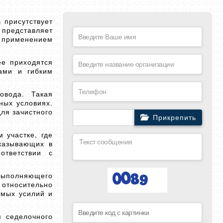
 присутствует
 представляет
 применением
ее приходятся
ами и гибким
овода. Такая
ных условиях.
ля зачистного
Прикрепить
 участке, где
оказывающих в
ответствии с
 выполняющего
 относительно
емых усилий и
м седелочного