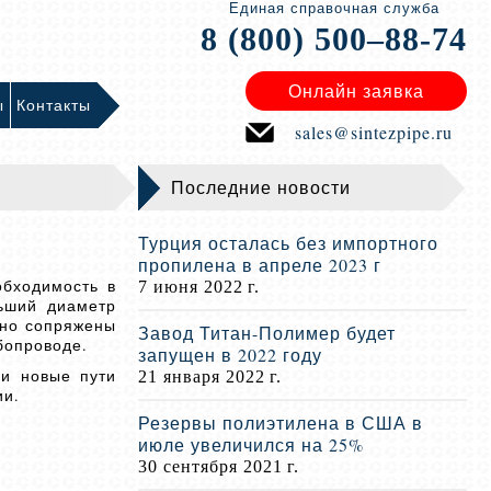
Единая справочная служба
8 (800) 500–88-74
Онлайн заявка
ы
Контакты
sales@sintezpipe.ru
Последние новости
Турция осталась без импортного
пропилена в апреле 2023 г
обходимость в
7 июня 2022 г.
льший диаметр
сно сопряжены
Завод Титан-Полимер будет
бопроводе.
запущен в 2022 году
ли новые пути
21 января 2022 г.
ии.
Резервы полиэтилена в США в
июле увеличился на 25%
30 сентября 2021 г.