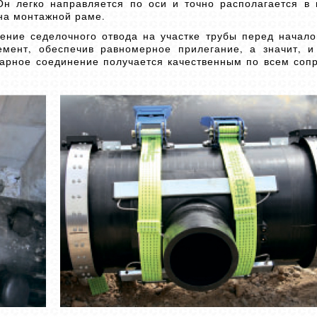
Он легко направляется по оси и точно располагается в
на монтажной раме.
ение седелочного отвода на участке трубы перед начал
емент, обеспечив равномерное прилегание, а значит, 
сварное соединение получается качественным по всем со