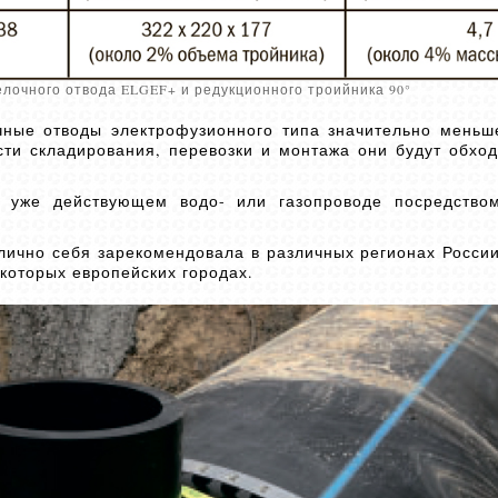
елочного отвода ELGEF+ и редукционного троийника 90°
чные отводы электрофузионного типа значительно меньш
асти складирования, перевозки и монтажа они будут обход
а уже действующем водо- или газопроводе посредство
лично себя зарекомендовала в различных регионах России
екоторых европейских городах.