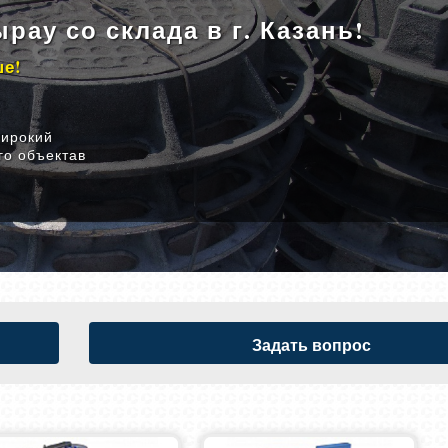
рау со склада в г. Казань!
ше!
широкий
го объектав
Задать вопрос