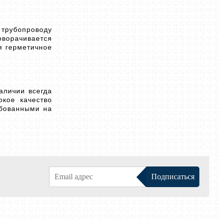
 трубопроводу
оворачивается
я герметичное
аличии всегда
окое качество
ебованными на