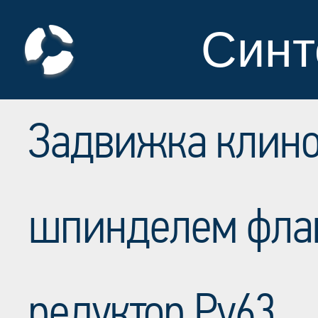
Синт
Задвижка клин
шпинделем фла
редуктор Ру63