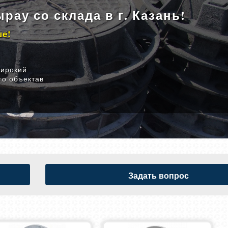
рау со склада в г. Казань!
ше!
широкий
го объектав
Задать вопрос