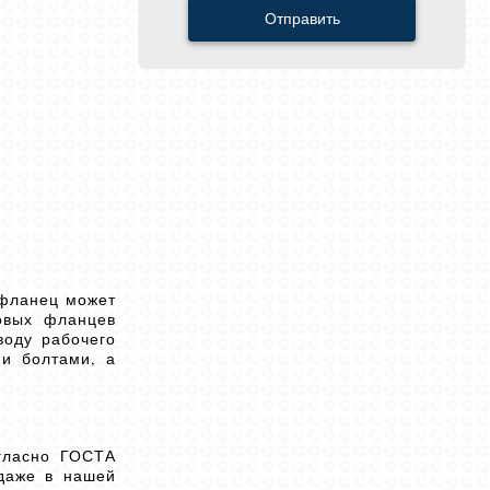
Отправить
 фланец может
ковых фланцев
воду рабочего
ии болтами, а
огласно ГОСТА
одаже в нашей