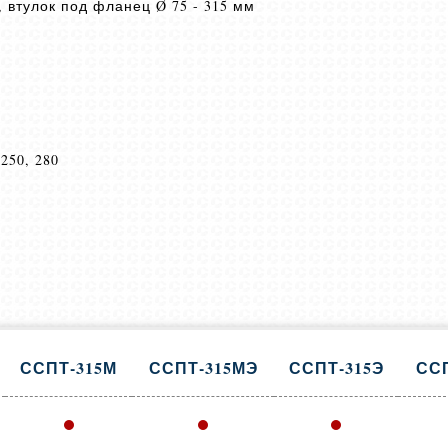
, втулок под фланец Ø 75 - 315 мм
250, 280
ССПТ-315М
ССПТ-315МЭ
ССПТ-315Э
ССП