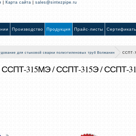
я
|
Карта сайта
|
sales@sintezpipe.ru
ании
Производство
Продукция
Прайс-листы
Сертификат
удование для стыковой сварки полиэтиленовых труб Волжанин
ССПТ-
 ССПТ-315МЭ / ССПТ-315Э / ССПТ-3