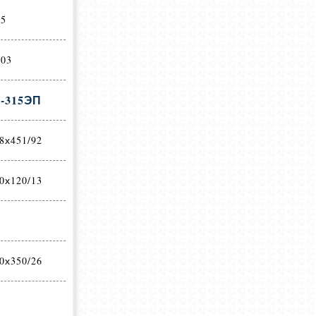
5
203
-315ЭП
8х451/92
0х120/13
0х350/26