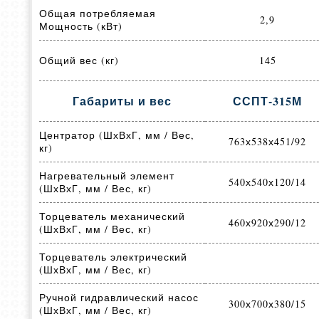
Общая потребляемая
2,9
Мощность (кВт)
Общий вес (кг)
145
Габариты и вес
ССПТ-315М
Центратор (ШхВхГ, мм / Вес,
763х538х451/92
кг)
Нагревательный элемент
540х540х120/14
(ШхВхГ, мм / Вес, кг)
Торцеватель механический
460х920х290/12
(ШхВхГ, мм / Вес, кг)
Торцеватель электрический
(ШхВхГ, мм / Вес, кг)
Ручной гидравлический насос
300х700х380/15
(ШхВхГ, мм / Вес, кг)