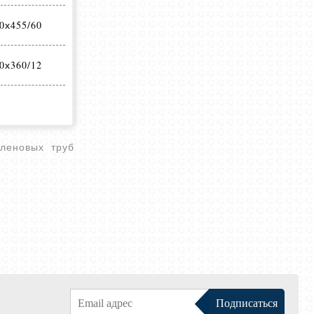
0х455/60
0х360/12
леновых труб