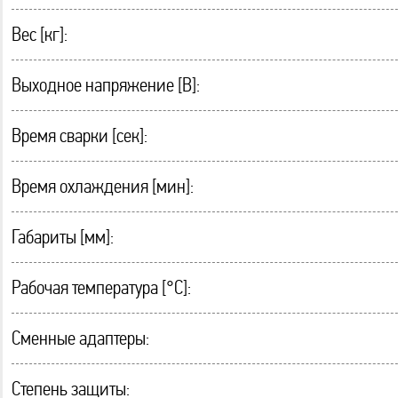
Вес [кг]:
Выходное напряжение [В]:
Время сварки [сек]:
Время охлаждения [мин]:
Габариты [мм]:
Рабочая температура [°C]:
Сменные адаптеры:
Степень защиты: